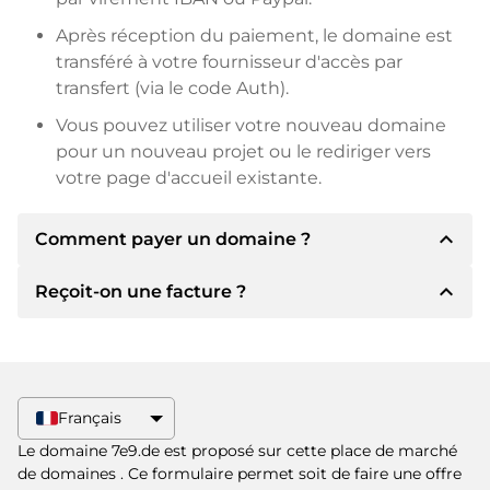
Après réception du paiement, le domaine est
transféré à votre fournisseur d'accès par
transfert (via le code Auth).
Vous pouvez utiliser votre nouveau domaine
pour un nouveau projet ou le rediriger vers
votre page d'accueil existante.
expand_less
Comment payer un domaine ?
expand_less
Reçoit-on une facture ?
Après un accord, le titulaire vous
communiquera les détails du paiement. Le
titulaire vous communiquera alors les détails
Oui, le vendeur vous enverra une facture en
bancaires SEPA et, si vous le souhaitez, vous
bonne et due forme. Si le prix d'achat est plus
proposera Paypal ou d'autres méthodes de
élevé, vous recevrez également un contrat de
Français
paiement.
vente supplémentaire si vous le souhaitez.
Le domaine 7e9.de est proposé sur cette place de marché
Veuillez toujours mentionner le nom de
de domaines
. Ce formulaire permet soit de faire une offre
domaine et le numéro de facture lors du