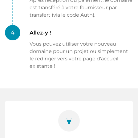
Après réception du paiement, le domaine
est transféré à votre fournisseur par
transfert (via le code Auth).
4
Allez-y !
Vous pouvez utiliser votre nouveau
domaine pour un projet ou simplement
le rediriger vers votre page d'accueil
existante !
highlight