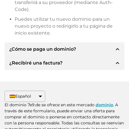
transferirá a su proveedor (mediante Auth-
Code).
Puedes utilizar tu nuevo dominio para un
nuevo proyecto o redirigirlo a tu página de
inicio existente.
expand_less
¿Cómo se paga un dominio?
expand_less
¿Recibiré una factura?
Tras llegar a un acuerdo, el propietario le
informará de los detalles del pago. A
continuación, el propietario le facilitará los datos
Sí, el vendedor le enviará la factura
bancarios SEPA y, si lo desea, también le ofrecerá
correspondiente. Para precios de compra
Paypal u otros métodos de pago.
superiores, también recibirá un contrato de
Español
compra adicional si lo solicita.
Indique siempre el nombre de dominio y el
El dominio 7e9.de se ofrece en este mercado
dominio
. A
número de factura al realizar la transferencia.
través de este formulario, puede enviar una oferta para
comprar el dominio o ponerse en contacto directamente
con la persona responsable. Todas las consultas se reenvían