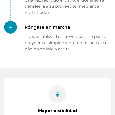
Una vez recibido el pago, el dominio se
transferirá a su proveedor (mediante
Auth-Code).
4
Póngase en marcha
Puedes utilizar tu nuevo dominio para un
proyecto o simplemente reenviarlo a tu
página de inicio actual.
highlight
Mayor visibilidad